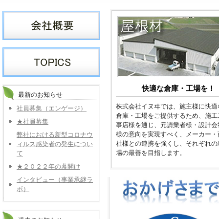
快適な倉庫・工場を！
最新のお知らせ
株式会社イヌヰでは、施主様に快適
社員募集（エンゲージ）
倉庫・工場をご提供するため、施工
★社員募集
事店様を通じ、元請業者様・設計会
様の意向を実現すべく、メーカー・
弊社における新型コロナウ
社様との連携を強くし、それぞれの
ィルス感染者の発生につい
場の最善を目指します。
て
★２０２２年の幕開け
インタビュー（事業承継ラ
ボ）