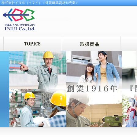
株式会社イヌヰ（イヌイ）＜外装建築資材卸売業＞