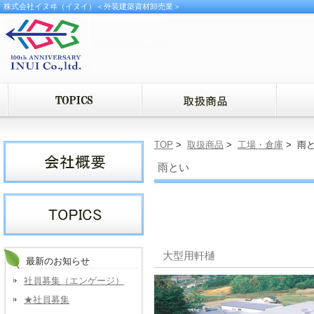
株式会社イヌヰ（イヌイ）＜外装建築資材卸売業＞
TOP
>
取扱商品
>
工場・倉庫
> 雨
雨とい
大型用軒樋
最新のお知らせ
社員募集（エンゲージ）
★社員募集