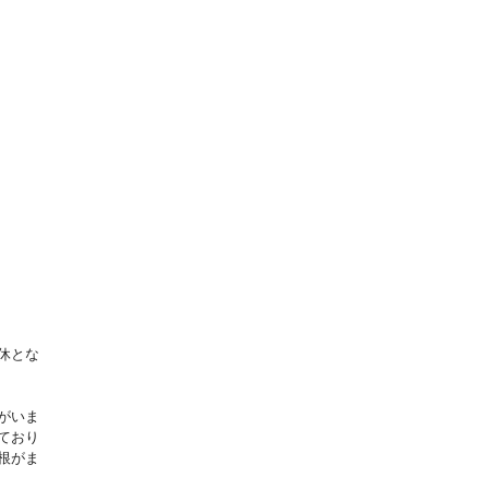
休とな
がいま
ており
根がま