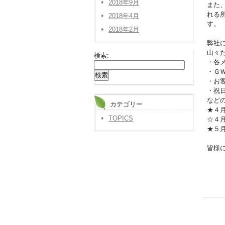
2018年9月
また
れる
2018年4月
す。
2018年2月
弊社
山々
検索:
・各
・Ｇ
・お
・祝
など
カテゴリー
★４
TOPICS
☆４
★５
皆様