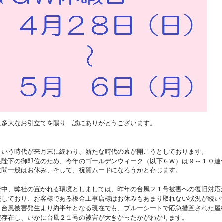
は多大なお引立てを賜り 誠にありがとうございます。
、
という時代が来月末に終わり、新たな時代の幕が開こうとしております。
皇陛下の御即位のため、今年のゴールデンウィーク（以下ＧＷ）は９～１０連
世間一般はお休み、そして、祝賀ムードになろうかと存じます。
な中、弊社の置かれる環境としましては、昨年の台風２１号被害への復旧対応
続しており、お客様である板金工事店様はお休みもあまり取れない状況が続い
。台風被害発生より約半年となる現在でも、ブルーシートで応急措置された屋
だ存在し、いかに台風２１号の被害が大きかったかがわかります。