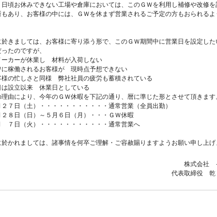
、日頃お休みできない工場や倉庫においては、このＧＷを利用し補修や改修を
所もあり、お客様の中には、ＧＷを休まず営業されるご予定の方もおられるよ
に於きましては、お客様に寄り添う形で、このＧＷ期間中に営業日を設定した
だったのですが、
メーカーが休業し 材料が入荷しない
Ｗに稼働されるお客様が 現時点予想できない
客様の忙しさと同様 弊社社員の疲労も蓄積されている
日は設立以来 休業日としている
の理由により、今年のＧＷ休暇を下記の通り、暦に準じた形とさせて頂きます
月２７日（土）・・・・・・・・・・・通常営業（全員出勤）
月２８日（日）～５月６日（月）・・・ＧＷ休暇
月 ７日（火）・・・・・・・・・・・通常営業へ
に於かれましては、諸事情を何卒ご理解・ご容赦賜りますようお願い申し上げ
株式会社 
代表取締役 乾