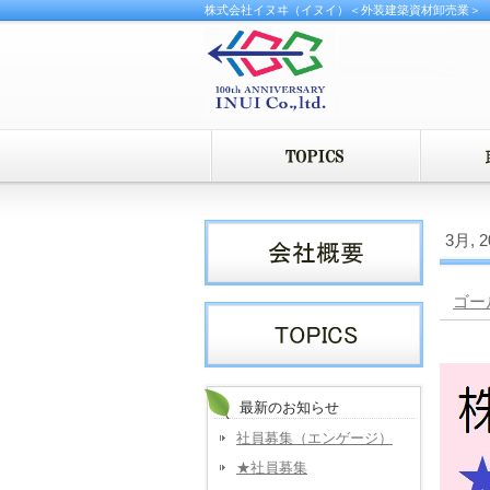
株式会社イヌヰ（イヌイ）＜外装建築資材卸売業＞
3月, 
ゴー
最新のお知らせ
社員募集（エンゲージ）
★社員募集