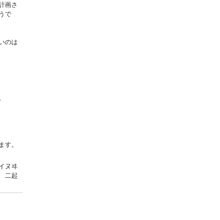
計画さ
うで
いのは
。
ます。
イヌヰ
 二起