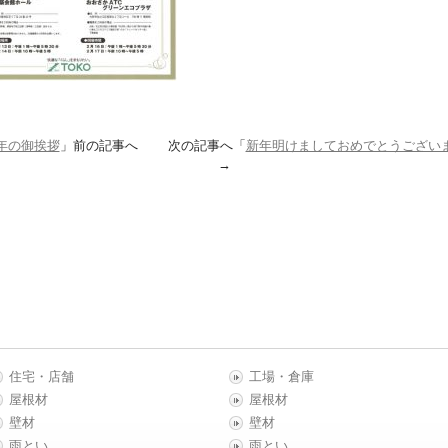
年の御挨拶
」前の記事へ 次の記事へ「
新年明けましておめでとうござい
→
住宅・店舗
工場・倉庫
屋根材
屋根材
壁材
壁材
雨とい
雨とい