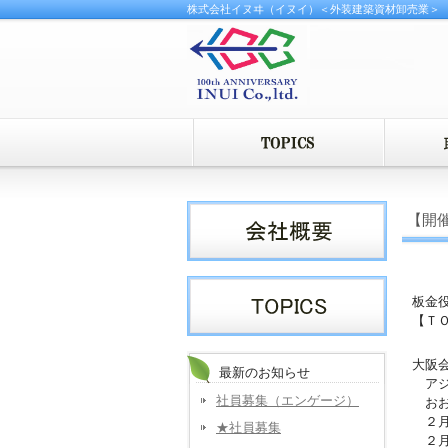
株式会社イヌヰ（イヌイ）＜外装建築資材卸売業＞
【開
板金
【Ｔ
大阪
最新のお知らせ
アジ
社員募集（エンゲージ）
おお
２月
★社員募集
２月