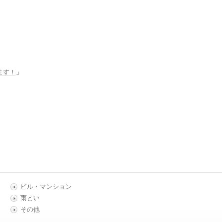
ます！
」
ビル・マンション
雨とい
その他