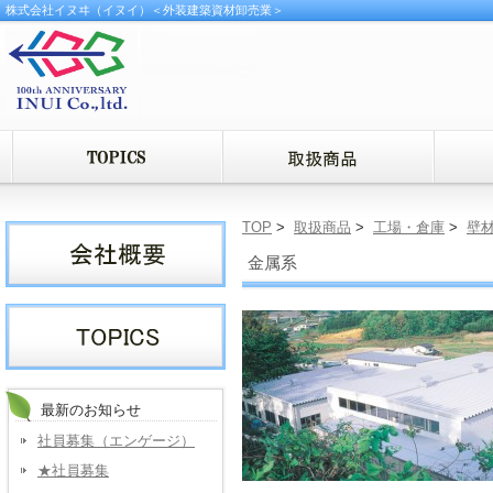
株式会社イヌヰ（イヌイ）＜外装建築資材卸売業＞
TOP
>
取扱商品
>
工場・倉庫
>
壁
金属系
最新のお知らせ
社員募集（エンゲージ）
★社員募集